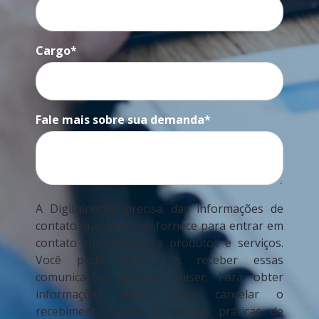
Cargo
*
Fale mais sobre sua demanda
*
A DigitalnetBR precisa das informações de
contato que você nos fornece para entrar em
contato com relação a produtos e serviços.
Você pode deixar de receber essas
comunicações quando quiser. Para obter
informações sobre como cancelar o
recebimento, além de nossas práticas de