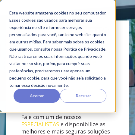
Este website armazena cookies no seu computador.
Esses cookies são usados ​​para melhorar sua
experiência no site e fornecer serviços
personalizados para você, tanto no website, quanto
em outras mídias. Para saber mais sobre os cookies
que usamos, consulte nossa Política de Privacidade.
Conte com o apoio
Não rastrearemos suas informações quando você
do nosso time de
visitar nosso site, porém, para cumprir suas
especialistas e
preferências, precisaremos usar apenas um
transforme a
pequeno cookie, para que você não seja solicitado a
operação de sua
tomar essa decisão novamente.
empresa
Aceitar
Recusar
Fale com um de nossos
ESPECIALISTAS
e disponibilize as
melhores e mais seguras soluções