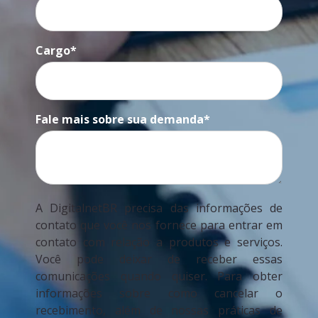
Cargo
*
Fale mais sobre sua demanda
*
A DigitalnetBR precisa das informações de
contato que você nos fornece para entrar em
contato com relação a produtos e serviços.
Você pode deixar de receber essas
comunicações quando quiser. Para obter
informações sobre como cancelar o
recebimento, além de nossas práticas de