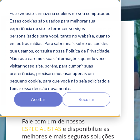
Este website armazena cookies no seu computador.
Esses cookies são usados ​​para melhorar sua
experiência no site e fornecer serviços
personalizados para você, tanto no website, quanto
em outras mídias. Para saber mais sobre os cookies
que usamos, consulte nossa Política de Privacidade.
Conte com o apoio
Não rastrearemos suas informações quando você
do nosso time de
visitar nosso site, porém, para cumprir suas
especialistas e
preferências, precisaremos usar apenas um
transforme a
pequeno cookie, para que você não seja solicitado a
operação de sua
tomar essa decisão novamente.
empresa
Aceitar
Recusar
Fale com um de nossos
ESPECIALISTAS
e disponibilize as
melhores e mais seguras soluções