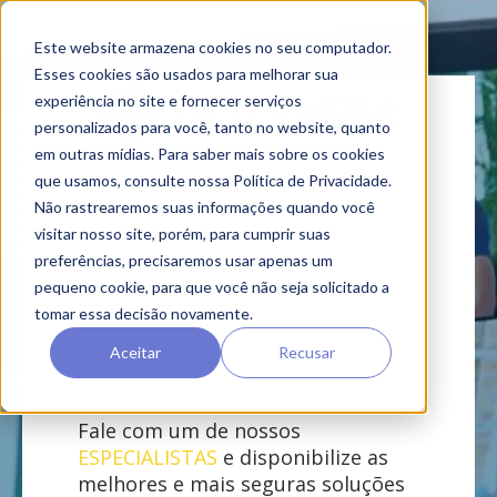
Este website armazena cookies no seu computador.
Esses cookies são usados ​​para melhorar sua
experiência no site e fornecer serviços
personalizados para você, tanto no website, quanto
em outras mídias. Para saber mais sobre os cookies
que usamos, consulte nossa Política de Privacidade.
Conte com o apoio
Não rastrearemos suas informações quando você
do nosso time de
visitar nosso site, porém, para cumprir suas
especialistas e
preferências, precisaremos usar apenas um
transforme a
pequeno cookie, para que você não seja solicitado a
operação de sua
tomar essa decisão novamente.
empresa
Aceitar
Recusar
Fale com um de nossos
ESPECIALISTAS
e disponibilize as
melhores e mais seguras soluções