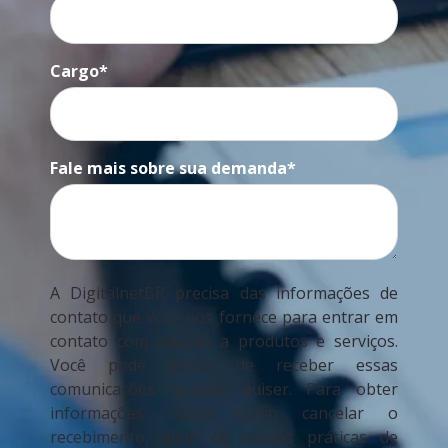
Cargo
*
Fale mais sobre sua demanda
*
A DigitalnetBR precisa das informações de
contato que você nos fornece para entrar em
contato com relação a produtos e serviços.
Você pode deixar de receber essas
comunicações quando quiser. Para obter
informações sobre como cancelar o
recebimento, além de nossas práticas de