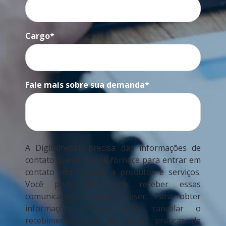
Cargo
*
Fale mais sobre sua demanda
*
A DigitalnetBR precisa das informações de
contato que você nos fornece para entrar em
contato com relação a produtos e serviços.
Você pode deixar de receber essas
comunicações quando quiser. Para obter
informações sobre como cancelar o
recebimento, além de nossas práticas de