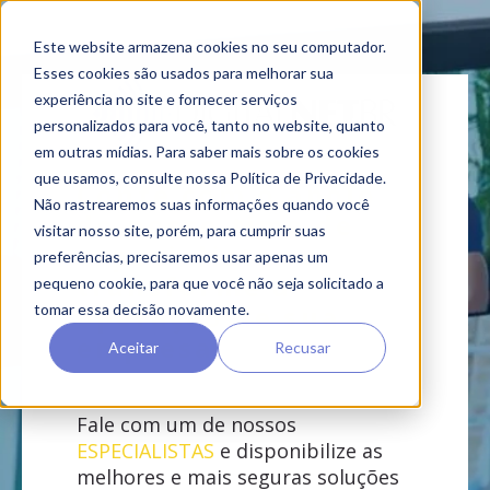
Este website armazena cookies no seu computador.
Esses cookies são usados ​​para melhorar sua
experiência no site e fornecer serviços
personalizados para você, tanto no website, quanto
em outras mídias. Para saber mais sobre os cookies
que usamos, consulte nossa Política de Privacidade.
Conte com o apoio
Não rastrearemos suas informações quando você
do nosso time de
visitar nosso site, porém, para cumprir suas
especialistas e
preferências, precisaremos usar apenas um
transforme a
pequeno cookie, para que você não seja solicitado a
operação de sua
tomar essa decisão novamente.
empresa
Aceitar
Recusar
Fale com um de nossos
ESPECIALISTAS
e disponibilize as
melhores e mais seguras soluções